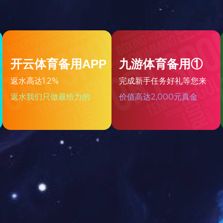
重量法
容量法
重量法
分光光度法
袋，用集装袋；或者根据客户要求。