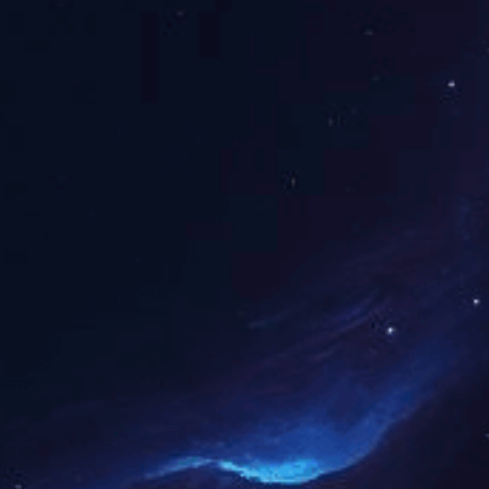
走进leyu·乐鱼（中国）体育官方网站
企业简介
组织结构
企业文化
企业资质
上市公司
主营业务
无机化工系列
新能源材料系列
绿色提取系列
其他业务
信息公示
招租信息
招商信息
公示信息
leyu·乐鱼（中国）体育官方网站
人才招聘
新闻中心
联系我们
leyu·乐鱼（中国）体育官方网站（新）

网站首页
走进leyu·乐鱼（中国）体育官方网站
企业简介
组织结构
企业文化
企业资质
上市公司
主营业务
无机化工系列
新能源材料系列
绿色提取系列
其他业务
信息公示