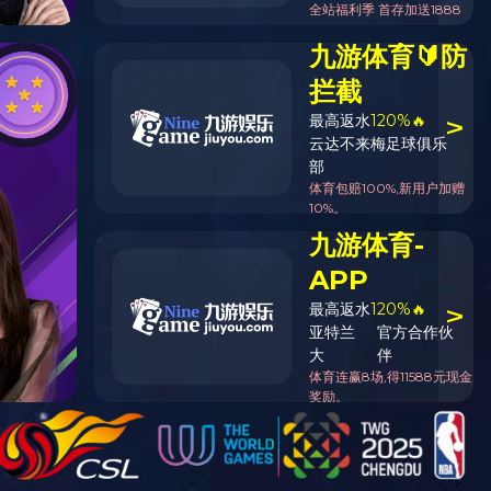
），在95.6℃以上稳定的为单斜硫（ß-硫），结晶形硫不溶
，不稳定，很快变成ａ-硫，分散在水中为胶体硫（δ-硫），