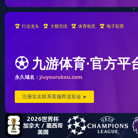
联系我们
产品描述
工业硫磺（GB/T2449-2006） Sulfur
分子式：S 分子量：32.06
物化性质：黄色固体，主要有结晶形和无定形两种，结晶形硫主
于水，微溶于乙醇和乙醚，溶于二硫化碳、四氯化碳和苯；无定
熔融硫在444.6℃沸腾，硫能燃烧，着火点为363℃
用途：主要用于制造硫酸和亚硫酸，硫化物、二硫化碳、
CQRB-SUN工业硫磺质量指标
项目
单位
MNH-A
S
%
≥99.5
水分
%
≤2.0