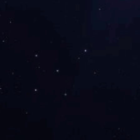
友情链接：
贵州leyu·乐鱼（中国）体育官方网站发展
鲁公网安备 37020302370907号
米兰（中国）milan·官方网站
|
华体会体育(中国)HTH·官方网站
录官网
|
1xBET(中国)官方网站
|
开云登陆入口
|