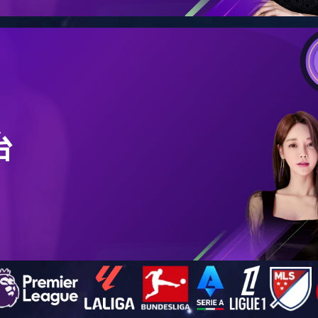
，不易导致蓄电池产生自放电，分散性好，可高度分散于负极活
。
组份，是蓄电池制造中最常用的无机膨胀剂。