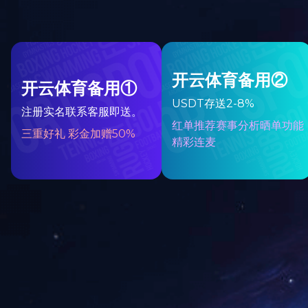
招租信息
招商信息
公示信息
leyu·乐鱼（中国）体育官方网站
人才招聘
新闻中心
联系我们
leyu·乐鱼（中国）体育官方网站（新）

网站首页
走进leyu·乐鱼（中国）体育官方网站
企业简介
组织结构
企业文化
企业资质
上市公司
主营业务
无机化工系列
新能源材料系列
绿色提取系列
其他业务
信息公示
招租信息
招商信息
公示信息
leyu·乐鱼（中国）体育官方网站
人才招聘
新闻中心
联系我们