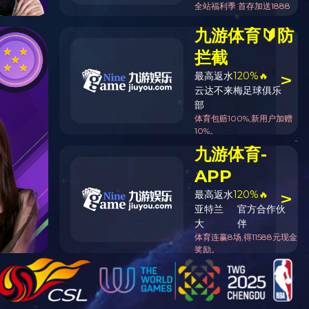
性物质中，放电时拥有更多结晶中心，更好防止铅比表面积收