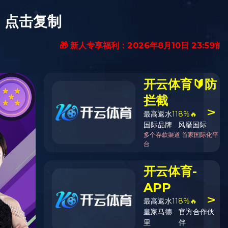
酸钡、亚洲最大的碳酸锶、世界第三大电解二氧化锰生产企业。