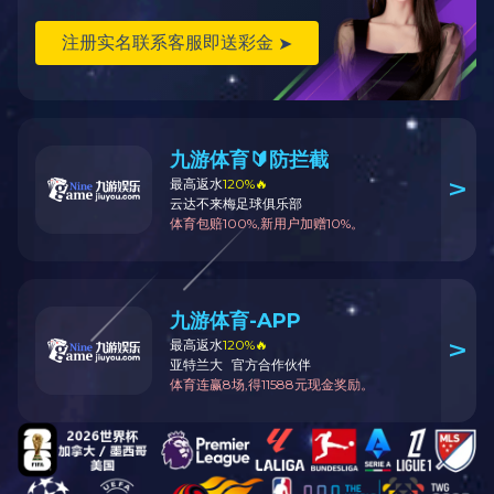
Li（%）
3.8~4.2
Mn（%）
57~60
振实密度 (g/cm3)
≥1.6
比表面积 (m2/g)
≤0.8
水分 (ppm)
≤500
pH
8~10
压实密度 (g/cm3)
≥2.8
D10
3-6