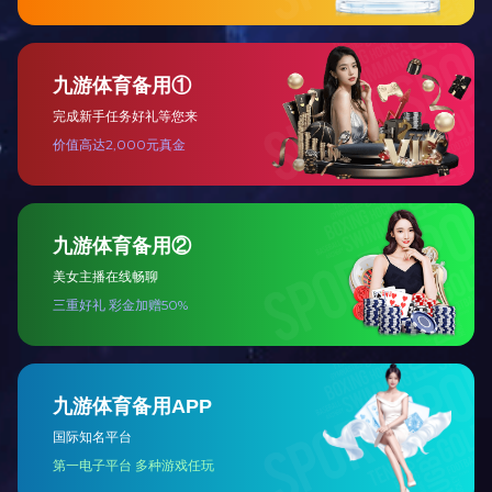
PREV :
HX-05（动力型锰酸锂）
NEXT :
HX-02（循环型锰酸锂）
网站首页
走进leyu·乐鱼（中国）体育官方网站
搜索