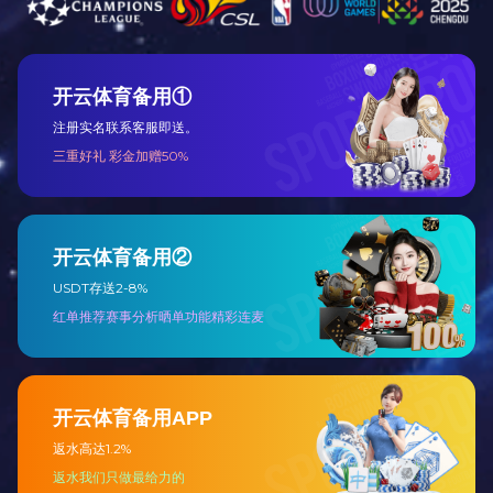
粒径分布（μm）
D50
10-18
D90
25-40
扣电0.2C放电比容量（mAh/g)
≥110
1C放电比容量（mAh/g)
≥105
锂负极（3.0-4.2V）
0.2C首次放电效率（%）
≥90
锂负极（3.0-4.2V）
1C循环60周周衰减（mAh/g/周）
≤0.10
>>粒径分布