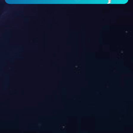
企业简介
组织结构
企业文化
企业资
质
搜索
上市公司
主营业务
联系我们
无机化工系列
新能源材料系列
绿色
提取系列
其他业务
公司地址：青岛市市北区济阳路8号
信息公示
招租信息
招商信息
公示信息
联系电话：
0532-82850016
leyu·乐鱼（中国）体育官方网站
公司邮箱：
人才招聘
redstar@redstarchem.com
新闻中心
联系我们
leyu·乐鱼（中国）体育官方网站
手机官网二维码
（新）

微信公众号二维码
网站首页
走进leyu·乐鱼（中国）体育官方网站
企业简介
组织结构
企业文化
企业资
质
友情链接：
贵州leyu·乐鱼（中国）体育官方网站发展
上市公司